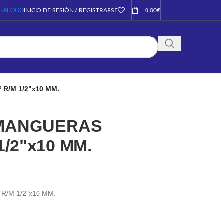
TÁLOGO
INICIO DE SESIÓN / REGISTRARSE
0,00
€
R/M 1/2"x10 MM.
MANGUERAS
1/2"x10 MM.
/M 1/2"x10 MM.