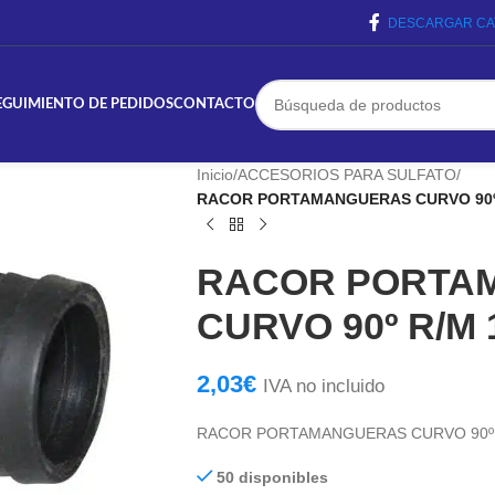
DESCARGAR CA
EGUIMIENTO DE PEDIDOS
CONTACTO
Inicio
/
ACCESORIOS PARA SULFATO
/
RACOR PORTAMANGUERAS CURVO 90º 
RACOR PORTA
CURVO 90º R/M 
2,03
€
IVA no incluido
RACOR PORTAMANGUERAS CURVO 90º R
50 disponibles