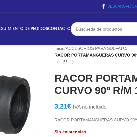
DESCARGAR CA
EGUIMIENTO DE PEDIDOS
CONTACTO
Inicio
/
ACCESORIOS PARA SULFATO
/
RACOR PORTAMANGUERAS CURVO 90º R
RACOR PORTA
CURVO 90º R/M 
3,21
€
IVA no incluido
RACOR PORTAMANGUERAS CURVO 90º R
Sin existencias