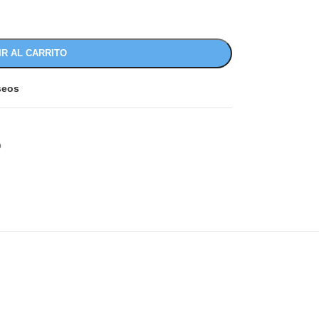
IR AL CARRITO
eseos
O