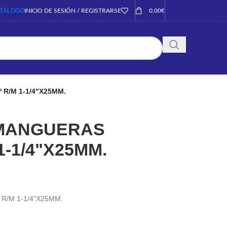
TÁLOGO
INICIO DE SESIÓN / REGISTRARSE
0,00
€
R/M 1-1/4"X25MM.
MANGUERAS
1-1/4"X25MM.
/M 1-1/4"X25MM.