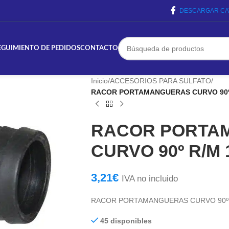
DESCARGAR CA
EGUIMIENTO DE PEDIDOS
CONTACTO
Inicio
/
ACCESORIOS PARA SULFATO
/
RACOR PORTAMANGUERAS CURVO 90º 
RACOR PORTA
CURVO 90º R/M 
3,21
€
IVA no incluido
RACOR PORTAMANGUERAS CURVO 90º R
45 disponibles