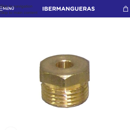
Skip to navigation
MENÚ
Skip to main content