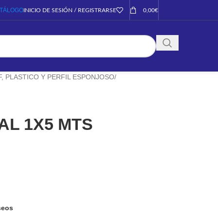
TÁLOGO
INICIO DE SESIÓN / REGISTRARSE
0,00
€
, PLASTICO Y PERFIL ESPONJOSO
/
AL 1X5 MTS
eseos