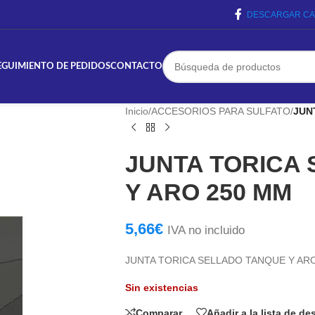
DESCARGAR CA
EGUIMIENTO DE PEDIDOS
CONTACTO
Inicio
/
ACCESORIOS PARA SULFATO
/
JUN
JUNTA TORICA
Y ARO 250 MM
5,66
€
IVA no incluido
JUNTA TORICA SELLADO TANQUE Y AR
Sin existencias
Comparar
Añadir a la lista de d