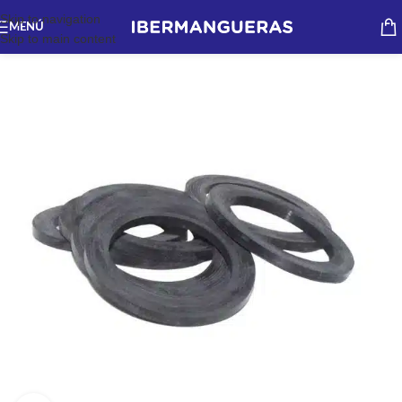
Skip to navigation
MENÚ
Skip to main content