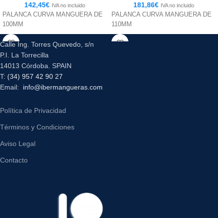
142,45
€
181,86
€
IVA no incluido
IVA no incluido
PALANCA CURVA MANGUERA DE
PALANCA CURVA MANGUERA DE
100MM
110MM
Calle Ing. Torres Quevedo, s/n
P.I. La Torrecilla
14013 Córdoba. SPAIN
T:
(34) 957 42 90 27
Email:
info@ibermangueras.com
Política de Privacidad
Términos y Condiciones
Aviso Legal
Contacto