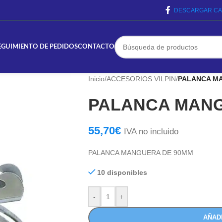
DESCARGAR CA
EGUIMIENTO DE PEDIDOS
CONTACTO
Inicio
/
ACCESORIOS VILPIN
/
PALANCA M
PALANCA MANG
55,70
€
IVA no incluido
PALANCA MANGUERA DE 90MM
10 disponibles
-
+
AÑAD