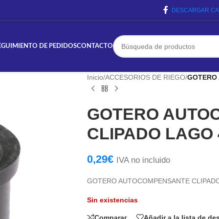
DESCARGAR CA
EGUIMIENTO DE PEDIDOS
CONTACTO
Inicio
/
ACCESORIOS DE RIEGO
/
GOTERO 
GOTERO AUTO
CLIPADO LAGO 
0,29
€
IVA no incluido
GOTERO AUTOCOMPENSANTE CLIPADO 
Sin existencias
Comparar
Añadir a la lista de d