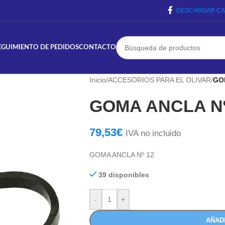
DESCARGAR CA
EGUIMIENTO DE PEDIDOS
CONTACTO
Inicio
/
ACCESORIOS PARA EL OLIVAR
/
GO
GOMA ANCLA Nº
79,53
€
IVA no incluido
GOMA ANCLA Nº 12
39 disponibles
-
+
AÑAD