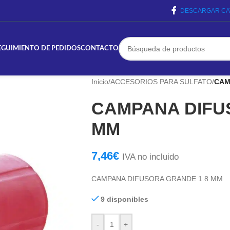
DESCARGAR CA
EGUIMIENTO DE PEDIDOS
CONTACTO
Inicio
/
ACCESORIOS PARA SULFATO
/
CAM
CAMPANA DIFU
MM
7,46
€
IVA no incluido
CAMPANA DIFUSORA GRANDE 1.8 MM
9 disponibles
-
+