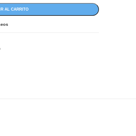
IR AL CARRITO
eseos
O