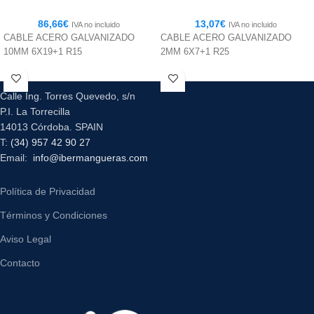
86,66
€
13,07
€
IVA no incluido
IVA no incluido
CABLE ACERO GALVANIZADO
CABLE ACERO GALVANIZADO
10MM 6X19+1 R15
2MM 6X7+1 R25
Calle Ing. Torres Quevedo, s/n
P.I. La Torrecilla
14013 Córdoba. SPAIN
T:
(34) 957 42 90 27
Email:
info@ibermangueras.com
Política de Privacidad
Términos y Condiciones
Aviso Legal
Contacto