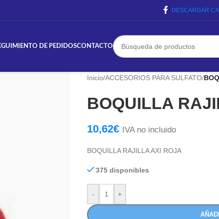
DESCARGAR CA
EGUIMIENTO DE PEDIDOS
CONTACTO
Inicio
/
ACCESORIOS PARA SULFATO
/
BOQ
BOQUILLA RAJI
10,62
€
IVA no incluido
BOQUILLA RAJILLA AXI ROJA
375 disponibles
-
+
AÑAD