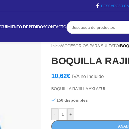
DESCARGAR CA
EGUIMIENTO DE PEDIDOS
CONTACTO
Inicio
/
ACCESORIOS PARA SULFATO
/
BOQ
BOQUILLA RAJI
10,62
€
IVA no incluido
BOQUILLA RAJILLA AXI AZUL
150 disponibles
-
+
AÑAD