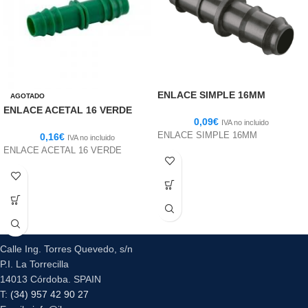
ENLACE SIMPLE 16MM
AGOTADO
ENLACE ACETAL 16 VERDE
0,09
€
IVA no incluido
ENLACE SIMPLE 16MM
0,16
€
IVA no incluido
ENLACE ACETAL 16 VERDE
Calle Ing. Torres Quevedo, s/n
P.I. La Torrecilla
14013 Córdoba. SPAIN
T:
(34) 957 42 90 27