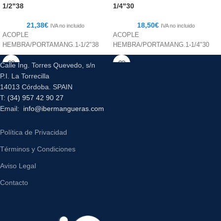
1/2"38
1/4"30
21,38
€
18,50
€
IVA no incluido
IVA no incluido
ACOPLE
ACOPLE
HEMBRA/PORTAMANG.1-1/2"38
HEMBRA/PORTAMANG.1-1/4"30
Calle Ing. Torres Quevedo, s/n
P.I. La Torrecilla
14013 Córdoba. SPAIN
T:
(34) 957 42 90 27
Email:
info@ibermangueras.com
Política de Privacidad
Términos y Condiciones
Aviso Legal
Contacto