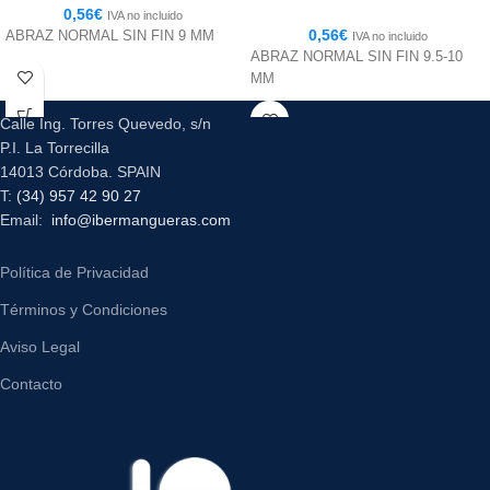
0,56
€
IVA no incluido
0,56
€
ABRAZ NORMAL SIN FIN 9 MM
IVA no incluido
ABRAZ NORMAL SIN FIN 9.5-10
MM
Calle Ing. Torres Quevedo, s/n
P.I. La Torrecilla
14013 Córdoba. SPAIN
T:
(34) 957 42 90 27
Email:
info@ibermangueras.com
Política de Privacidad
Términos y Condiciones
Aviso Legal
Contacto