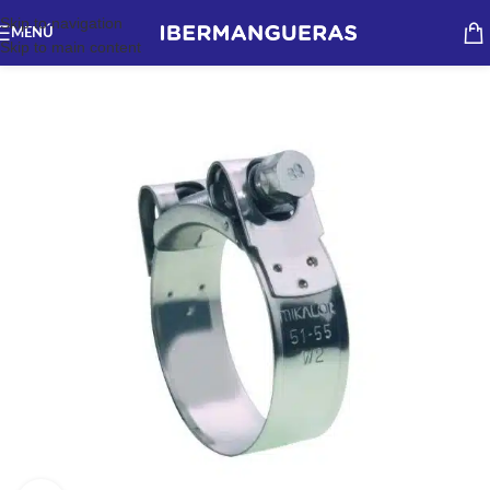
Skip to navigation
MENÚ
Skip to main content