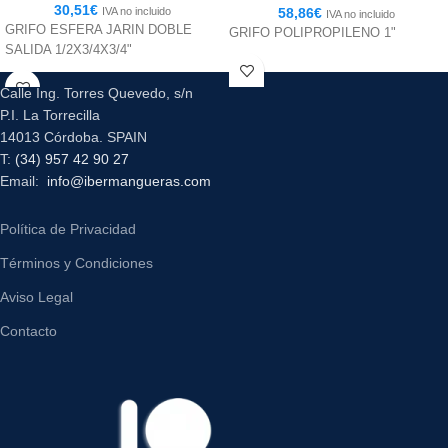
30,51
€
IVA no incluido
58,86
€
IVA no incluido
GRIFO ESFERA JARIN DOBLE
GRIFO POLIPROPILENO 1"
SALIDA 1/2X3/4X3/4"
Calle Ing. Torres Quevedo, s/n
P.I. La Torrecilla
14013 Córdoba. SPAIN
T:
(34) 957 42 90 27
Email:
info@ibermangueras.com
Política de Privacidad
Términos y Condiciones
Aviso Legal
Contacto