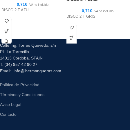
0,71
€
IVA no incluido
DISCO 2 T AZUL
0,71
€
IVA no incluido
DISCO 2 T GRIS
Calle Ing. Torres Quevedo, s/n
P.I. La Torrecilla
14013 Córdoba. SPAIN
T:
(34) 957 42 90 27
Email:
info@ibermangueras.com
Política de Privacidad
Términos y Condiciones
Aviso Legal
Contacto