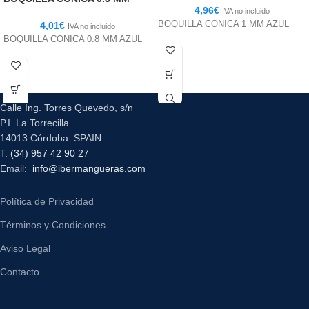
4,96
€
IVA no incluido
BOQUILLA CONICA 1 MM AZUL
4,01
€
IVA no incluido
BOQUILLA CONICA 0.8 MM AZUL
Calle Ing. Torres Quevedo, s/n
P.I. La Torrecilla
14013 Córdoba. SPAIN
T:
(34) 957 42 90 27
Email:
info@ibermangueras.com
Política de Privacidad
Términos y Condiciones
Aviso Legal
Contacto