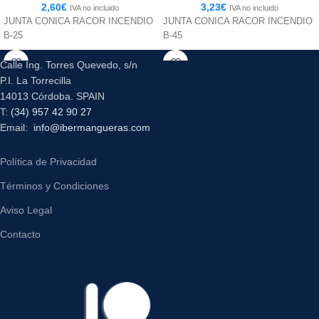
2,60
€
3,23
€
IVA no incluido
IVA no incluido
JUNTA CONICA RACOR INCENDIO
JUNTA CONICA RACOR INCENDIO
B-25
B-45
Calle Ing. Torres Quevedo, s/n
P.I. La Torrecilla
14013 Córdoba. SPAIN
T:
(34) 957 42 90 27
Email:
info@ibermangueras.com
Política de Privacidad
Términos y Condiciones
Aviso Legal
Contacto