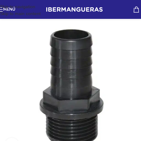
Skip to navigation
MENÚ
Skip to main content