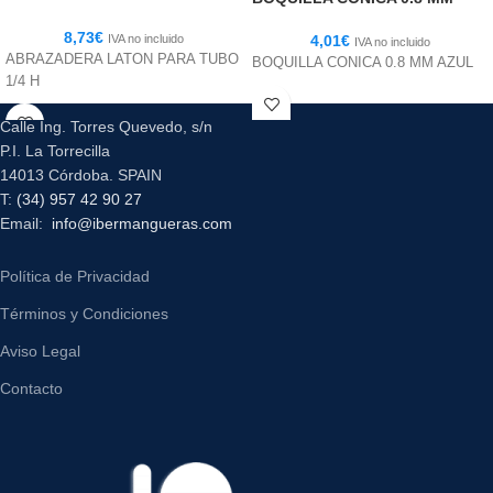
8,73
€
IVA no incluido
4,01
€
IVA no incluido
ABRAZADERA LATON PARA TUBO
BOQUILLA CONICA 0.8 MM AZUL
1/4 H
Calle Ing. Torres Quevedo, s/n
P.I. La Torrecilla
14013 Córdoba. SPAIN
T:
(34) 957 42 90 27
Email:
info@ibermangueras.com
Política de Privacidad
Términos y Condiciones
Aviso Legal
Contacto