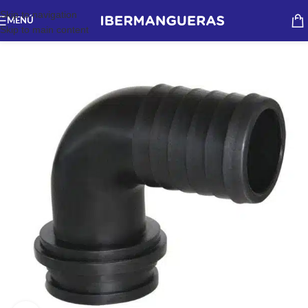
Skip to navigation
MENÚ
Skip to main content