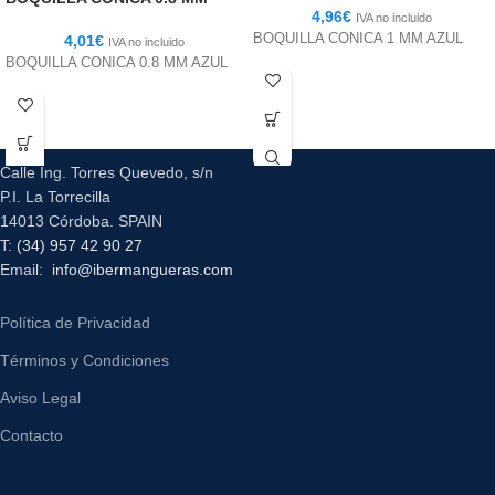
4,96
€
IVA no incluido
BOQUILLA CONICA 1 MM AZUL
4,01
€
IVA no incluido
BOQUILLA CONICA 0.8 MM AZUL
Calle Ing. Torres Quevedo, s/n
P.I. La Torrecilla
14013 Córdoba. SPAIN
T:
(34) 957 42 90 27
Email:
info@ibermangueras.com
Política de Privacidad
Términos y Condiciones
Aviso Legal
Contacto