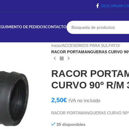
DESCARGAR CA
EGUIMIENTO DE PEDIDOS
CONTACTO
Inicio
/
ACCESORIOS PARA SULFATO
/
RACOR PORTAMANGUERAS CURVO 90º 
RACOR PORTA
CURVO 90º R/M 
2,50
€
IVA no incluido
RACOR PORTAMANGUERAS CURVO 90º R
35 disponibles