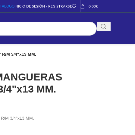
TÁLOGO
INICIO DE SESIÓN / REGISTRARSE
0,00
€
R/M 3/4"x13 MM.
MANGUERAS
3/4"x13 MM.
/M 3/4"x13 MM.