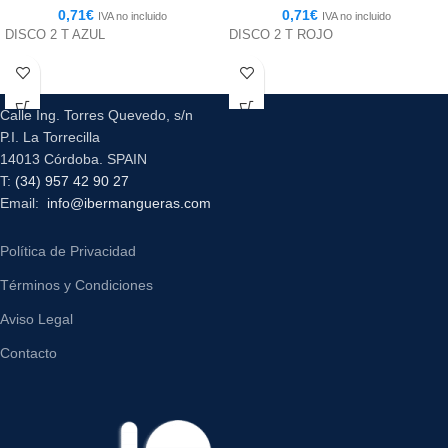
0,71
€
0,71
€
IVA no incluido
IVA no incluido
DISCO 2 T AZUL
DISCO 2 T ROJO
Calle Ing. Torres Quevedo, s/n
P.I. La Torrecilla
14013 Córdoba. SPAIN
T:
(34) 957 42 90 27
Email:
info@ibermangueras.com
Política de Privacidad
Términos y Condiciones
Aviso Legal
Contacto