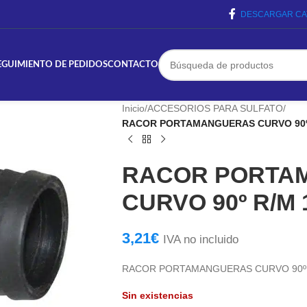
DESCARGAR CA
EGUIMIENTO DE PEDIDOS
CONTACTO
Inicio
/
ACCESORIOS PARA SULFATO
/
RACOR PORTAMANGUERAS CURVO 90º 
RACOR PORTA
CURVO 90º R/M 
3,21
€
IVA no incluido
RACOR PORTAMANGUERAS CURVO 90º R
Sin existencias