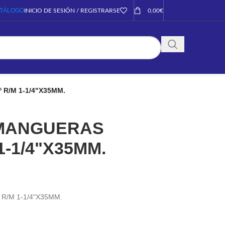
TÁLOGO
INICIO DE SESIÓN / REGISTRARSE
0,00
€
R/M 1-1/4"X35MM.
MANGUERAS
1-1/4"X35MM.
/M 1-1/4"X35MM.