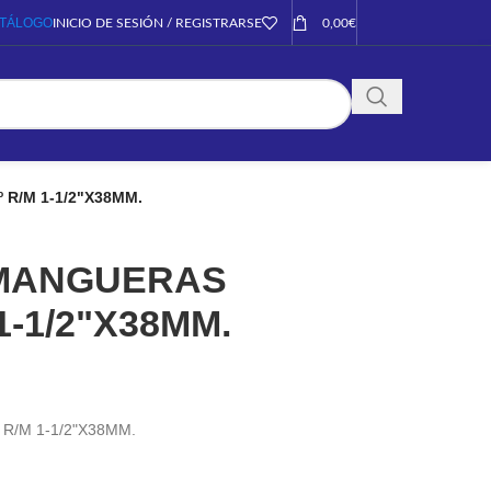
TÁLOGO
INICIO DE SESIÓN / REGISTRARSE
0,00
€
R/M 1-1/2"X38MM.
MANGUERAS
1-1/2"X38MM.
/M 1-1/2"X38MM.