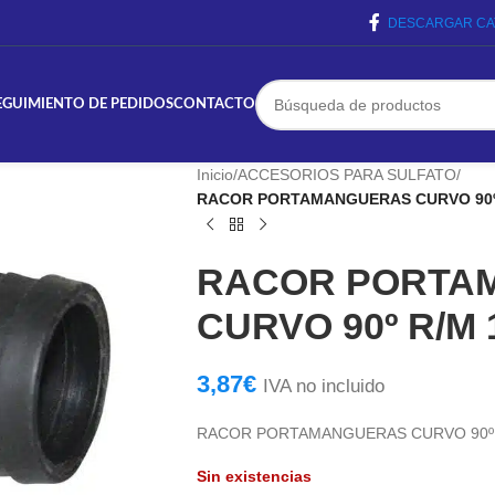
DESCARGAR CA
EGUIMIENTO DE PEDIDOS
CONTACTO
Inicio
/
ACCESORIOS PARA SULFATO
/
RACOR PORTAMANGUERAS CURVO 90º 
RACOR PORTA
CURVO 90º R/M 
3,87
€
IVA no incluido
RACOR PORTAMANGUERAS CURVO 90º R
Sin existencias