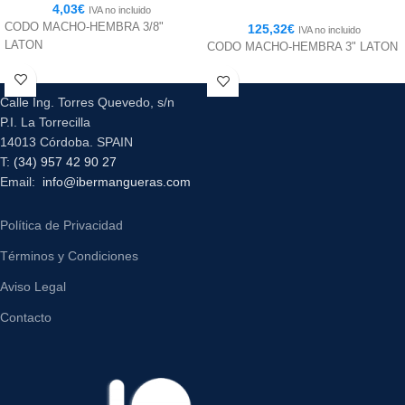
4,03
€
IVA no incluido
CODO MACHO-HEMBRA 3/8"
125,32
€
IVA no incluido
LATON
CODO MACHO-HEMBRA 3" LATON
Calle Ing. Torres Quevedo, s/n
P.I. La Torrecilla
14013 Córdoba. SPAIN
T:
(34) 957 42 90 27
Email:
info@ibermangueras.com
Política de Privacidad
Términos y Condiciones
Aviso Legal
Contacto