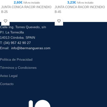
2,60
€
3,23
€
IVA no incluido
IVA no incluido
JUNTA CONICA RACOR INCENDIO
JUNTA CONICA RACOR INCENDIO
B-25
B-45
Calle Ing. Torres Quevedo, s/n
P.I. La Torrecilla
14013 Córdoba. SPAIN
T:
(34) 957 42 90 27
Email:
info@ibermangueras.com
Política de Privacidad
Términos y Condiciones
Aviso Legal
Contacto