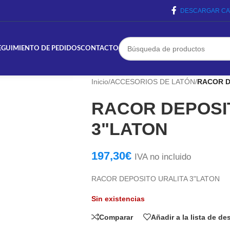
DESCARGAR CA
EGUIMIENTO DE PEDIDOS
CONTACTO
Inicio
/
ACCESORIOS DE LATÓN
/
RACOR D
RACOR DEPOSI
3"LATON
197,30
€
IVA no incluido
RACOR DEPOSITO URALITA 3"LATON
Sin existencias
Comparar
Añadir a la lista de d