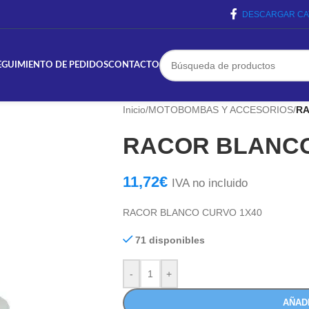
DESCARGAR CA
EGUIMIENTO DE PEDIDOS
CONTACTO
Inicio
/
MOTOBOMBAS Y ACCESORIOS
/
RA
RACOR BLANCO
11,72
€
IVA no incluido
RACOR BLANCO CURVO 1X40
71 disponibles
-
+
AÑAD