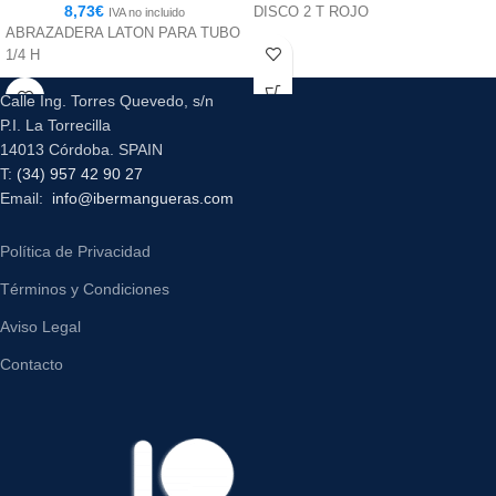
8,73
€
DISCO 2 T ROJO
IVA no incluido
ABRAZADERA LATON PARA TUBO
1/4 H
Calle Ing. Torres Quevedo, s/n
P.I. La Torrecilla
14013 Córdoba. SPAIN
T:
(34) 957 42 90 27
Email:
info@ibermangueras.com
Política de Privacidad
Términos y Condiciones
Aviso Legal
Contacto