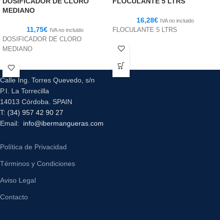
DOSIFICADOR DE CLORO
FLOCULANTE 5 LTRS
MEDIANO
16,28
€
IVA no incluido
11,75
€
FLOCULANTE 5 LTRS
IVA no incluido
DOSIFICADOR DE CLORO
MEDIANO
Calle Ing. Torres Quevedo, s/n
P.I. La Torrecilla
14013 Córdoba. SPAIN
T:
(34) 957 42 90 27
Email:
info@ibermangueras.com
Política de Privacidad
Términos y Condiciones
Aviso Legal
Contacto