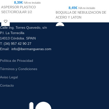
8,39
€
IVA no incluido
ASPERSOR PLASTICO
8,45
€
IVA no incluido
SECT/CIRCULAR 1/2
BOQUILLA DE NEBULIZACION DE
ACERO Y LATON
Calle Ing. Torres Quevedo, s/n
P.I. La Torrecilla
14013 Córdoba. SPAIN
T:
(34) 957 42 90 27
Email:
info@ibermangueras.com
Política de Privacidad
Términos y Condiciones
Aviso Legal
Contacto