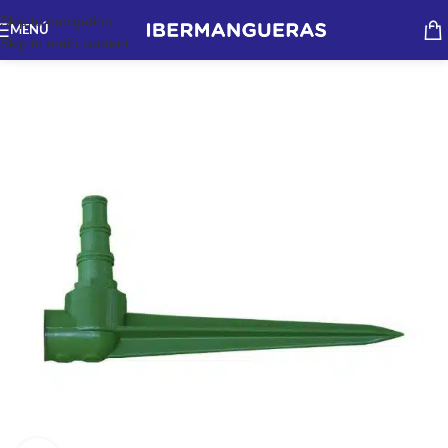
Skip to navigation
MENÚ
Skip to main content