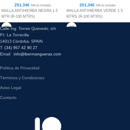
251,34
€
251,34
€
IVA no incluido
IVA no incluido
MALLA ANTIHIERBA NEGRA 1.5
MALLA ANTIHIERBA VERDE 1.5
MTR (R-100 MTRS)
MTRS (R-100 MTRS)
Calle Ing. Torres Quevedo, s/n
P.I. La Torrecilla
14013 Córdoba. SPAIN
T:
(34) 957 42 90 27
Email:
info@ibermangueras.com
Política de Privacidad
Términos y Condiciones
Aviso Legal
Contacto