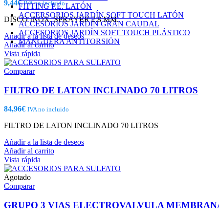
9,44
€
IVA no incluido
FITTING P.E. LATÓN
ACCERSORIOS JARDÍN SOFT TOUCH LATÓN
DISCO INOX. SPRAYER 2.8 MM.
ACCESORIOS JARDÍN GRAN CAUDAL
ACCESORIOS JARDÍN SOFT TOUCH PLÁSTICO
Añadir a la lista de deseos
MANGUERA ANTITORSIÓN
Añadir al carrito
Vista rápida
Comparar
FILTRO DE LATON INCLINADO 70 LITROS
84,96
€
IVA no incluido
FILTRO DE LATON INCLINADO 70 LITROS
Añadir a la lista de deseos
Añadir al carrito
Vista rápida
Agotado
Comparar
GRUPO 3 VIAS ELECTROVALVULA MEMBRANA