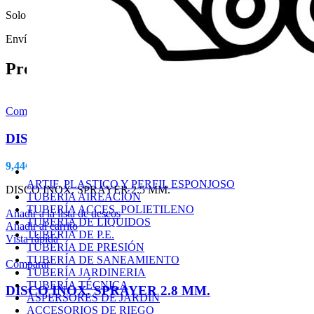
Solo los usuarios registrados que hayan comprado este producto pued
Envío y Entrega
Productos relacionados
Comparar
DISCO INOX. SPRAYER 2.5 MM.
9,44
€
IVA no incluido
ARTIF, PLASTICO Y PERFIL ESPONJOSO
DISCO INOX. SPRAYER 2.5 MM.
TUBERÍA AIREACIÓN
TUBERÍA ACCES. POLIETILENO
Añadir a la lista de deseos
TUBERÍA DE LÍQUIDOS
Añadir al carrito
TUBERIA DE P.E.
Vista rápida
TUBERÍA DE PRESIÓN
TUBERÍA DE SANEAMIENTO
Comparar
TUBERÍA JARDINERIA
TUBERÍA TÉCNICA
DISCO INOX. SPRAYER 2.8 MM.
ASPERSORES DE JARDÍN
ACCESORIOS DE RIEGO