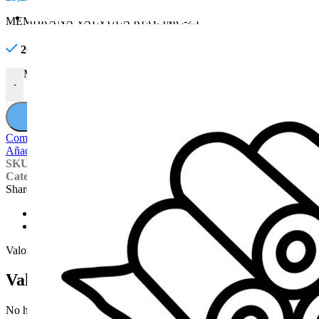
MEMBRANA VALVULA REG. IMC-23
20 disponibles
MEMBRANA VALVULA REG. IMC-23 cantidad
-
+
Comparar
Añadir a la lista de deseos
SKU:
3479
Categoría:
ACCESORIOS PARA SULFATO
Share:
Valoraciones (0)
Envío y Entrega
Valoraciones (0)
Valoraciones
No hay valoraciones aún.