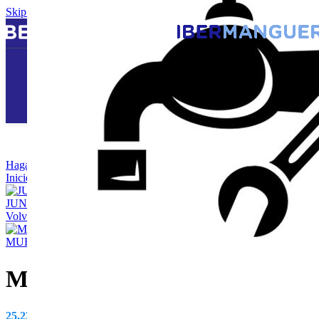
Skip to navigation
Skip to main content
Haga Click para agrandar
Inicio
/
ACCESORIOS PARA SULFATO
/
MEMBRANA VALVULA
JUNTA EPDM 2.62X18.72 IMC-23
0,61
€
IVA no incluido
Volver a los productos
MUELLE MANDO LATON IMC-23
9,44
€
IVA no incluido
MEMBRANA VALVULA REG
25,23
€
IVA no incluido