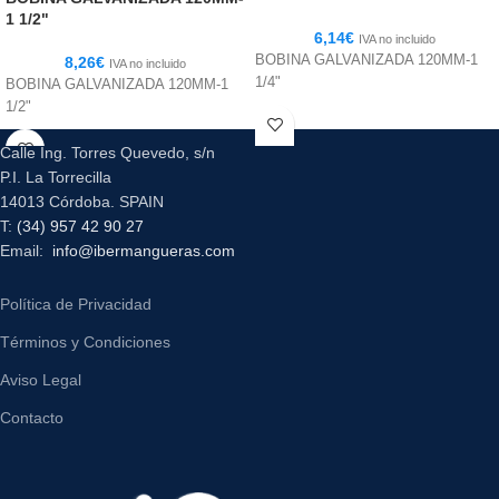
1 1/2"
6,14
€
IVA no incluido
BOBINA GALVANIZADA 120MM-1
8,26
€
IVA no incluido
1/4"
BOBINA GALVANIZADA 120MM-1
1/2"
Calle Ing. Torres Quevedo, s/n
P.I. La Torrecilla
14013 Córdoba. SPAIN
T:
(34) 957 42 90 27
Email:
info@ibermangueras.com
Política de Privacidad
Términos y Condiciones
Aviso Legal
Contacto