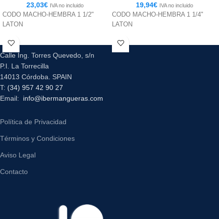
23,03
€
19,94
€
IVA no incluido
IVA no incluido
CODO MACHO-HEMBRA 1 1/2"
CODO MACHO-HEMBRA 1 1/4"
LATON
LATON
Calle Ing. Torres Quevedo, s/n
P.I. La Torrecilla
14013 Córdoba. SPAIN
T:
(34) 957 42 90 27
Email:
info@ibermangueras.com
Política de Privacidad
Términos y Condiciones
Aviso Legal
Contacto