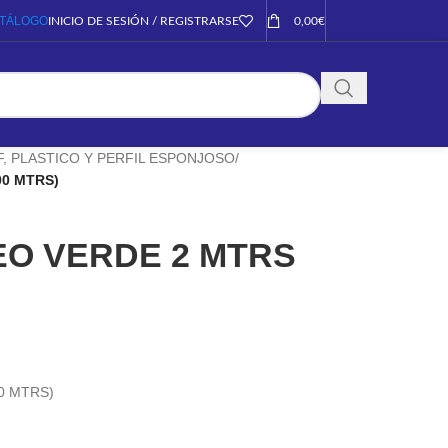
TÁLOGO
INICIO DE SESIÓN / REGISTRARSE
0,00
€
, PLASTICO Y PERFIL ESPONJOSO
/
0 MTRS)
O VERDE 2 MTRS
0 MTRS)