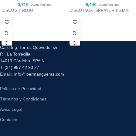
0,71
€
9,44
€
IVA no incluido
IVA no incluido
DISCO 2 T ROJO
DISCO INOX. SPRAYER 1.5 MM.
Calle Ing. Torres Quevedo, s/n
P.I. La Torrecilla
14013 Córdoba. SPAIN
T:
(34) 957 42 90 27
Email:
info@ibermangueras.com
Política de Privacidad
Términos y Condiciones
Aviso Legal
Contacto