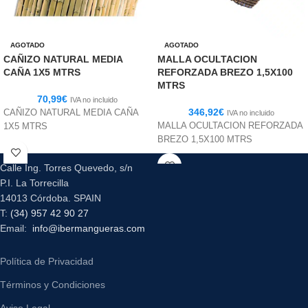
AGOTADO
AGOTADO
CAÑIZO NATURAL MEDIA
MALLA OCULTACION
CAÑA 1X5 MTRS
REFORZADA BREZO 1,5X100
MTRS
70,99
€
IVA no incluido
346,92
€
CAÑIZO NATURAL MEDIA CAÑA
IVA no incluido
MALLA OCULTACION REFORZADA
1X5 MTRS
BREZO 1,5X100 MTRS
Calle Ing. Torres Quevedo, s/n
P.I. La Torrecilla
14013 Córdoba. SPAIN
T:
(34) 957 42 90 27
Email:
info@ibermangueras.com
Política de Privacidad
Términos y Condiciones