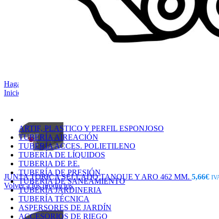
Haga Click para agrandar
Inicio
/
ACCESORIOS PARA SULFATO
/
JUNTA VASO FILTRO
ARTIF, PLASTICO Y PERFIL ESPONJOSO
TUBERÍA AIREACIÓN
TUBERÍA ACCES. POLIETILENO
TUBERÍA DE LÍQUIDOS
TUBERIA DE P.E.
TUBERÍA DE PRESIÓN
JUNTA TORICA SELLADO TANQUE Y ARO 462 MM.
5,66
€
IV
TUBERÍA DE SANEAMIENTO
Volver a los productos
TUBERÍA JARDINERIA
TUBERÍA TÉCNICA
ASPERSORES DE JARDÍN
ACCESORIOS DE RIEGO