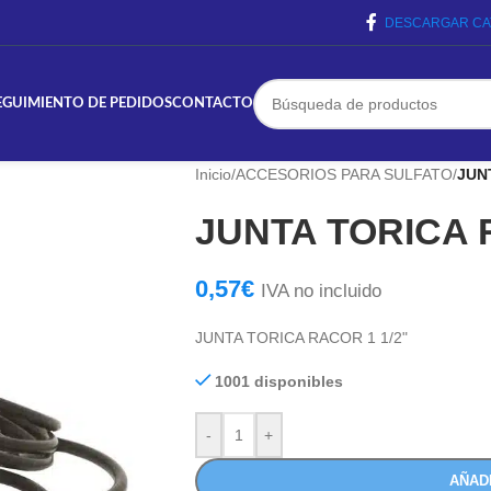
DESCARGAR CA
EGUIMIENTO DE PEDIDOS
CONTACTO
Inicio
/
ACCESORIOS PARA SULFATO
/
JUN
JUNTA TORICA 
0,57
€
IVA no incluido
JUNTA TORICA RACOR 1 1/2"
1001 disponibles
-
+
AÑAD