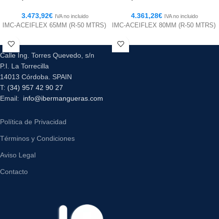
3.473,92
€
4.361,28
€
IVA no incluido
IVA no incluido
IMC-ACEIFLEX 65MM (R-50 MTRS)
IMC-ACEIFLEX 80MM (R-50 MTRS)
Calle Ing. Torres Quevedo, s/n
P.I. La Torrecilla
14013 Córdoba. SPAIN
T:
(34) 957 42 90 27
Email:
info@ibermangueras.com
Política de Privacidad
Términos y Condiciones
Aviso Legal
Contacto