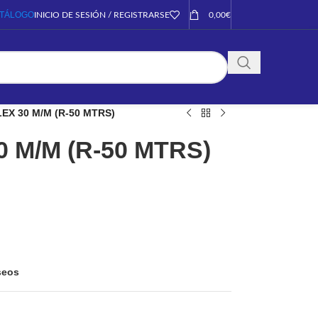
TÁLOGO
INICIO DE SESIÓN / REGISTRARSE
0,00
€
EX 30 M/M (R-50 MTRS)
 M/M (R-50 MTRS)
eseos