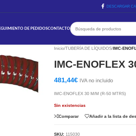
DESCARGAR CA
EGUIMIENTO DE PEDIDOS
CONTACTO
Inicio
/
TUBERÍA DE LÍQUIDOS
/
IMC-ENOFL
IMC-ENOFLEX 30
481,44
€
IVA no incluido
IMC-ENOFLEX 30 M/M (R-50 MTRS)
Sin existencias
Comparar
Añadir a la lista de d
SKU:
115030