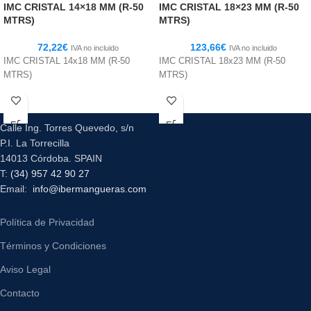
IMC CRISTAL 14×18 MM (R-50
IMC CRISTAL 18×23 MM (R-50
MTRS)
MTRS)
72,22
€
123,66
€
IVA no incluido
IVA no incluido
IMC CRISTAL 14x18 MM (R-50
IMC CRISTAL 18x23 MM (R-50
MTRS)
MTRS)
Calle Ing. Torres Quevedo, s/n
P.I. La Torrecilla
14013 Córdoba. SPAIN
T:
(34) 957 42 90 27
Email:
info@ibermangueras.com
Política de Privacidad
Términos y Condiciones
Aviso Legal
Contacto