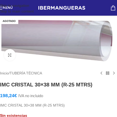
Skip to navigation
MENÚ
Skip to main content
AGOTADO
Haga Click para agrandar
Inicio
/
TUBERÍA TÉCNICA
IMC CRISTAL 30×38 MM (R-25 MTRS)
198,24
€
IVA no incluido
IMC CRISTAL 30×38 MM (R-25 MTRS)
Sin existencias