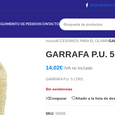
DESCARGAR CA
EGUIMIENTO DE PEDIDOS
CONTACTO
Inicio
/
ACCESORIOS PARA EL OLIVAR
/
GAR
GARRAFA P.U. 5
14,02
€
IVA no incluido
GARRAFA P.U. 5 LTRS.
Sin existencias
Comparar
Añadir a la lista de d
SKU:
55005