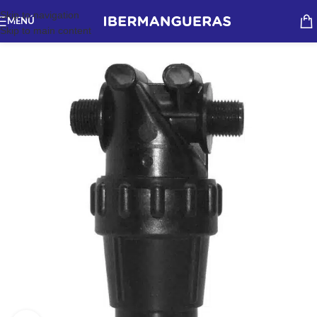
Skip to navigation
MENÚ
Skip to main content