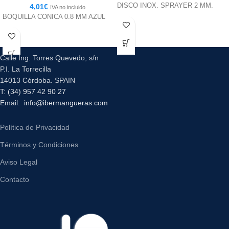
DISCO INOX. SPRAYER 2 MM.
4,01
€
IVA no incluido
BOQUILLA CONICA 0.8 MM AZUL
Calle Ing. Torres Quevedo, s/n
P.I. La Torrecilla
14013 Córdoba. SPAIN
T:
(34) 957 42 90 27
Email:
info@ibermangueras.com
Política de Privacidad
Términos y Condiciones
Aviso Legal
Contacto