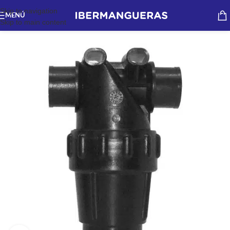
Skip to navigation
MENÚ
Skip to main content