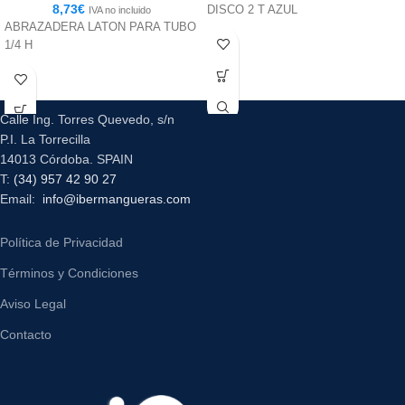
8,73
€
DISCO 2 T AZUL
IVA no incluido
ABRAZADERA LATON PARA TUBO
1/4 H
Calle Ing. Torres Quevedo, s/n
P.I. La Torrecilla
14013 Córdoba. SPAIN
T:
(34) 957 42 90 27
Email:
info@ibermangueras.com
Política de Privacidad
Términos y Condiciones
Aviso Legal
Contacto